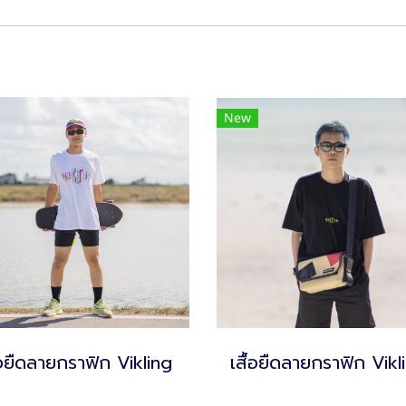
New
้อยืดลายกราฟิก Vikling