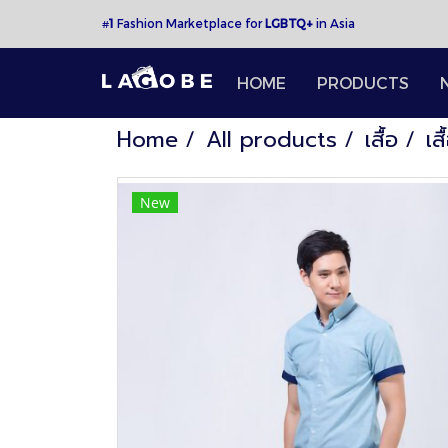
1
Fashion Marketplace for
LGBTQ+
in Asia
#
HOME
PRODUCTS
Home
All products
เสื้อ
เส
New