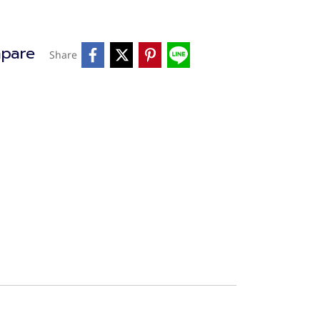
pare
Share